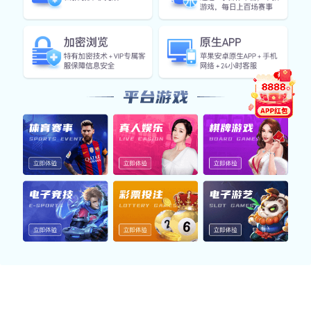
以用户价值为基石
专注优化开云(中国)Kaiyun·官方网站-kaiyun.com平台体
验，提升用户访问效率与功能可用性。
以技术创新为驱动
融合实时数据处理与前沿 AI 模型，提升直播服务的智能化
水平。