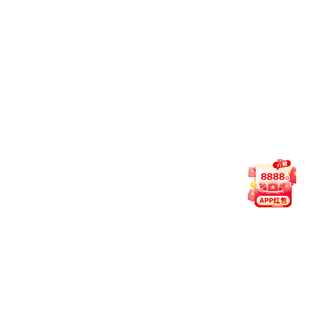
综合来看，目前NBA正处于一个充满变革与机遇的重
要时期。雷迪克和科尔凭借优秀表现巩固了自身的位
置，而其他许多队伍则因需寻求突破而可能出现重大
调整。在这样的背景下，新生代教头势必会涌现，为
即将到来的挑战做好准备。
NBA是一项瞬息万变且充满激情运动，各支队伍如何
进行人员调配，将直接影响今后的赛事形势。因此，
无论是维持原有阵容还是尝试新的面孔，各俱乐部都
需慎重决策，以确保自身能够保持竞争力，实现长远
发展目标。