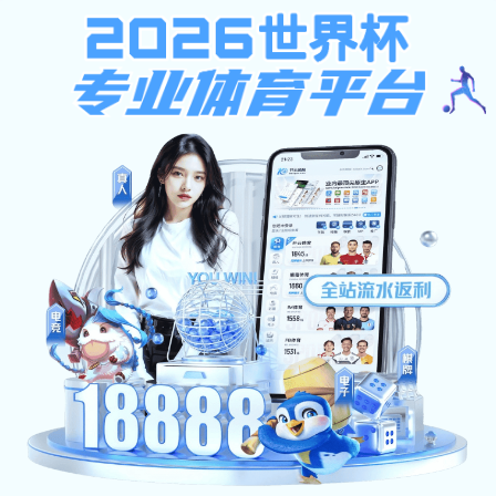
注册入口
开云kaiyun官网
APP与网页
版入口｜畅享全球体育赛事与
数据服务
欢迎访问
开云kaiyun官网
，提供全面覆盖足
球、篮球、电竞等项目的赛事资讯与数据内容，
支持
APP下载
与
网页使用
，每日同步更新千场
比赛，聚焦热门体育内容， 助您轻松获取赛事
动态，掌握比赛节奏。